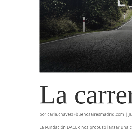
La carre
por
carla.chaves@buenosairesmadrid.com
|
J
La Fundación DACER nos propuso lanzar una ca