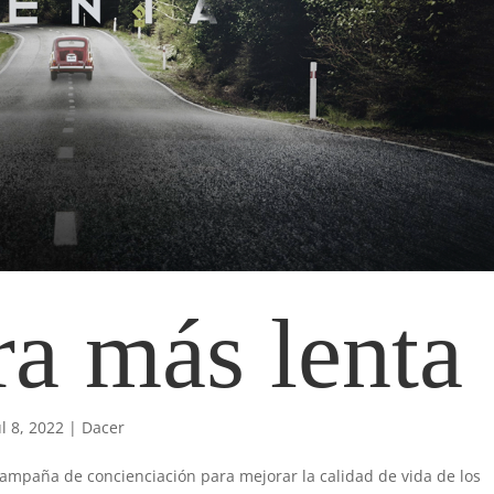
ra más lenta
ul 8, 2022
|
Dacer
mpaña de concienciación para mejorar la calidad de vida de los