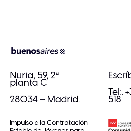
Nuria, 59, 2ª
Escr
planta C
Tel:. 
28034 – Madrid.
518
Impulso a la Contratación
Estable de Jóvenes para